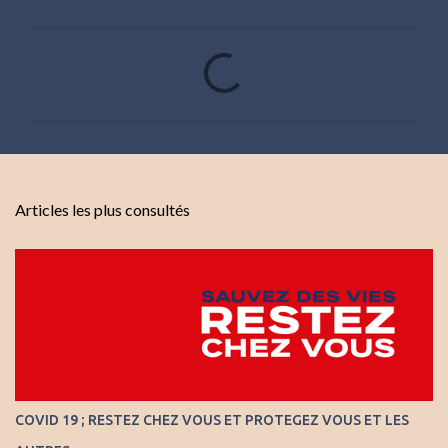
C
o
m
m
e
n
Articles les plus consultés
t
a
i
r
e
s
COVID 19 ; RESTEZ CHEZ VOUS ET PROTEGEZ VOUS ET LES