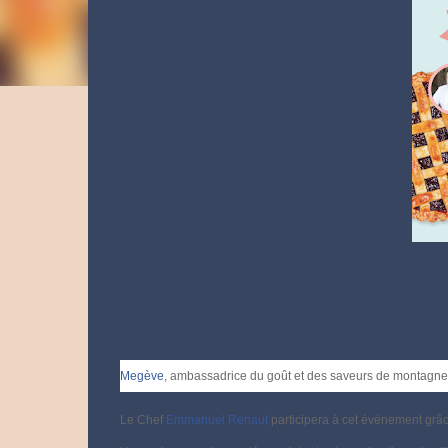
Megève
, ambassadrice du goût et des saveurs de montagne, 
Le Chef
Emmanuel Renaut
participera à cet événement grâc