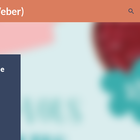
Weber)
ge