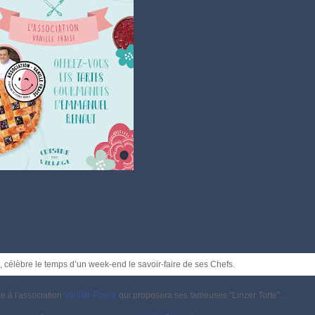
célèbre le temps d’un week-end le savoir-faire de ses
Chefs.
e à l'association
Vanille-Fraise
qui proposera ses fameuses "Linzer Torte"..