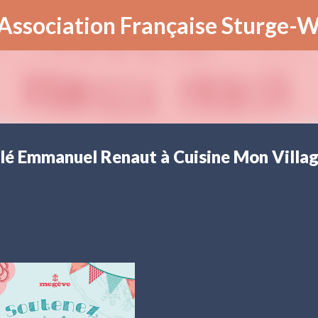
Accéder au contenu principal
 (Association Française Sturge-
oilé Emmanuel Renaut à Cuisine Mon Villa