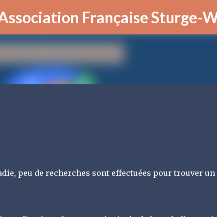
Accéder au contenu principal
 (Association Française Sturge-
ladie, peu de recherches sont effectuées pour trouver un